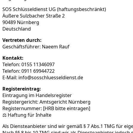
SOS Schlüsseldienst UG (haftungsbeschränkt)
Äußere Sulzbacher Straße 2
90489 Nürnberg
Deutschland
Vertreten durch:
Geschäftsführer: Naeem Rauf
Kontakt:
Telefon: 0155 11346097
Telefon: 0911 69944722
E-Mail: info@sosschluesseldienst.de
Registereintrag:
Eintragung im Handelsregister
Registergericht: Amtsgericht Nürnberg
Registernummer: [HRB bitte eintragen]
⚖️ Haftung für Inhalte
Als Diensteanbieter sind wir gemäß § 7 Abs.1 TMG für eig
Nach §§ 8 bis 10 TMG sind wir als Diensteanbieter jedoch